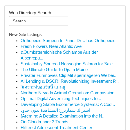
Web Directory Search
New Site Listings
Orthopedic Surgeon In Pune: Dr Ulhas Orthopedic
Fresh Flowers Near Atlantic Ave
&Ouml;sterreichische Schlampe Aus der
Alpenrepu...
Sustainably Sourced Norwegian Salmon for Sale
The Ultimate Guide To Djs In Maine
Privater Funmovies Clip Mit spermageilen Weiber...
AI Lending & DSCR: Revolutionizing Investment P...
วิเคราะห์บอลวันนี้ แมนยู
Northern Nevada Animal Cremation: Compassion...
Optimal Digital Advertising Techniques fo...
Developing Stable Ecommerce Systems: A Cod...
اشتراك سمارترز: المشاهدة بدون حدود
{Arcmira: A Detailed Examination into the N...
On Cloudrunner 3 Trends
Hillcrest Adolescent Treatment Center