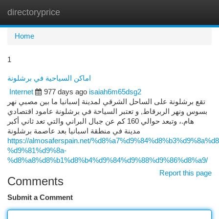
directoryprice
Togg
navi
Home
1
اماكن السياحية في برشلونة
Internet
977 days ago
isaiah6m65dsg2
تقع برشلونة على الساحل الشرقي لمدينة إسبانيا ما بين مصبي نهر
بسوس ونهر الربرقاط, و تعتبر السياحة في برشلونة عامود اقتصادي
هام.، وتبعد حوالي 160 كم عن جبال البراني والتي تعد ثاني أكبر
مدينة في منطقة اسبانيا بعد عاصمة برشلونة
https://almosaferspain.net/%d8%a7%d9%84%d8%b3%d9%8a
%d9%81%d9%8a-
%d8%a8%d8%b1%d8%b4%d9%84%d9%88%d9%86%d8%a9/
Report this page
Comments
Submit a Comment