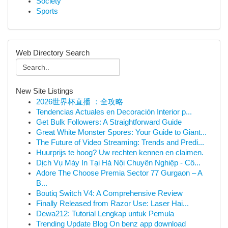
Society
Sports
Web Directory Search
New Site Listings
2026世界杯直播 ：全攻略
Tendencias Actuales en Decoración Interior p...
Get Bulk Followers: A Straightforward Guide
Great White Monster Spores: Your Guide to Giant...
The Future of Video Streaming: Trends and Predi...
Huurprijs te hoog? Uw rechten kennen en claimen.
Dịch Vụ Máy In Tại Hà Nội Chuyên Nghiệp - Cô...
Adore The Choose Premia Sector 77 Gurgaon – A
B...
Boutiq Switch V4: A Comprehensive Review
Finally Released from Razor Use: Laser Hai...
Dewa212: Tutorial Lengkap untuk Pemula
Trending Update Blog On benz app download