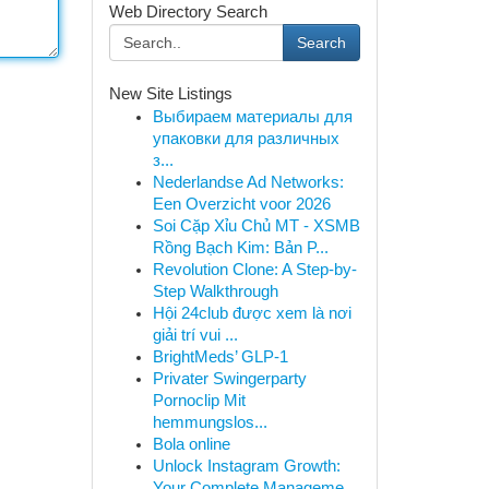
Web Directory Search
Search
New Site Listings
Выбираем материалы для
упаковки для различных
з...
Nederlandse Ad Networks:
Een Overzicht voor 2026
Soi Cặp Xỉu Chủ MT - XSMB
Rồng Bạch Kim: Bản P...
Revolution Clone: A Step-by-
Step Walkthrough
Hội 24club được xem là nơi
giải trí vui ...
BrightMeds’ GLP-1
Privater Swingerparty
Pornoclip Mit
hemmungslos...
Bola online
Unlock Instagram Growth:
Your Complete Manageme...