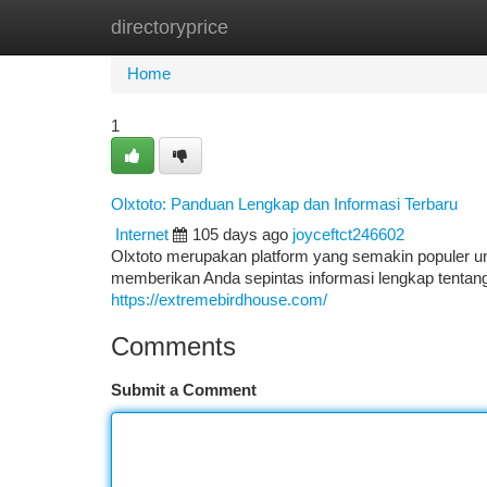
directoryprice
Home
New Site Listings
Add Site
Ca
Home
1
Olxtoto: Panduan Lengkap dan Informasi Terbaru
Internet
105 days ago
joyceftct246602
Olxtoto merupakan platform yang semakin populer unt
memberikan Anda sepintas informasi lengkap tentang 
https://extremebirdhouse.com/
Comments
Submit a Comment