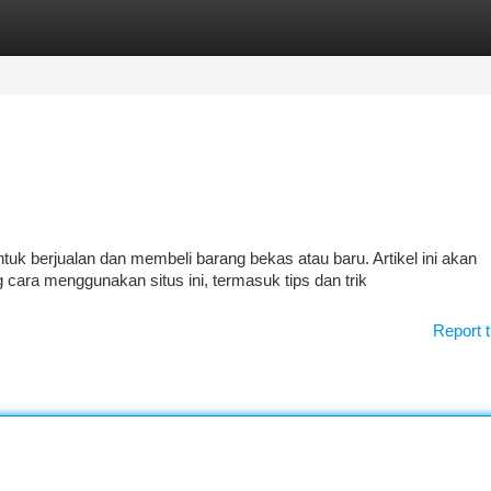
tegories
Register
Login
uk berjualan dan membeli barang bekas atau baru. Artikel ini akan
cara menggunakan situs ini, termasuk tips dan trik
Report t