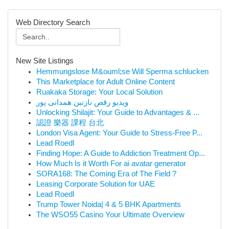
Web Directory Search
New Site Listings
Hemmungslose M&ouml;se Will Sperma schlucken
This Marketplace for Adult Online Content
Ruakaka Storage: Your Local Solution
ویدیو رقص نازنین همدانی پور
Unlocking Shilajit: Your Guide to Advantages & ...
認證 樂器 課程 台北
London Visa Agent: Your Guide to Stress-Free P...
Lead Roedl
Finding Hope: A Guide to Addiction Treatment Op...
How Much Is it Worth For ai avatar generator
SORA168: The Coming Era of The Field ?
Leasing Corporate Solution for UAE
Lead Roedl
Trump Tower Noida| 4 & 5 BHK Apartments
The WSO55 Casino Your Ultimate Overview