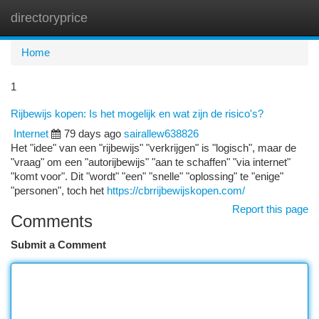
directoryprice
Togg
navi
Home
1
Rijbewijs kopen: Is het mogelijk en wat zijn de risico's?
Internet
79 days ago
sairallew638826
Het "idee" van een "rijbewijs" "verkrijgen" is "logisch", maar de
"vraag" om een "autorijbewijs" "aan te schaffen" "via internet"
"komt voor". Dit "wordt" "een" "snelle" "oplossing" te "enige"
"personen", toch het
https://cbrrijbewijskopen.com/
Report this page
Comments
Submit a Comment