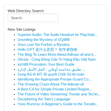
Web Directory Search
New Site Listings
Superior Audio: The Audio Headset for PlayStati...
Unveiling the Mystery of GQ888
Xnxx.com No Further a Mystery
Hello GPT 是什么意思？ 初学者指南
The Blog To Learn More About Adivasi oil and it...
24club - Cộng Đồng Giải Trí Hàng Đầu Việt Nam
irich88 Promotion: Your Best Guide
تطبيق محاسبة أونلاين : الحل الأمثل لإدارة ...
Song thủ lô MT: Bí quyết Chốt Số An toàn
Identifying the Appropriate Private Guard Co...
The Growing Craze About The Adivasi oil
A Best CA for Simple Private Limited Registr...
The Future of Video Streaming: Trends and Techn...
Deciphering the Tato’s Language
Yono Rummy: A Beginner's Guide to the Trendin...