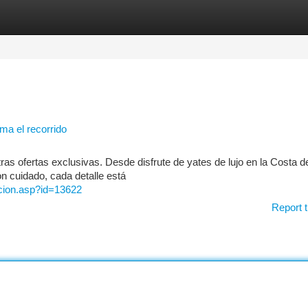
tegories
Register
Login
ma el recorrido
as ofertas exclusivas. Desde disfrute de yates de lujo en la Costa de
on cuidado, cada detalle está
acion.asp?id=13622
Report t