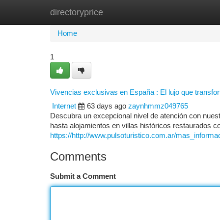
directoryprice
Home
New Site Listings
Add Site
Ca
Home
1
Vivencias exclusivas en España : El lujo que transfor
Internet
63 days ago
zaynhmmz049765
Descubra un excepcional nivel de atención con nuestr
hasta alojamientos en villas históricos restaurados c
https://http://www.pulsoturistico.com.ar/mas_inform
Comments
Submit a Comment