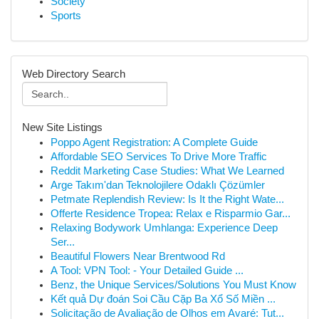
Society
Sports
Web Directory Search
New Site Listings
Poppo Agent Registration: A Complete Guide
Affordable SEO Services To Drive More Traffic
Reddit Marketing Case Studies: What We Learned
Arge Takım'dan Teknolojilere Odaklı Çözümler
Petmate Replendish Review: Is It the Right Wate...
Offerte Residence Tropea: Relax e Risparmio Gar...
Relaxing Bodywork Umhlanga: Experience Deep
Ser...
Beautiful Flowers Near Brentwood Rd
A Tool: VPN Tool: - Your Detailed Guide ...
Benz, the Unique Services/Solutions You Must Know
Kết quả Dự đoán Soi Cầu Cặp Ba Xổ Số Miền ...
Solicitação de Avaliação de Olhos em Avaré: Tut...