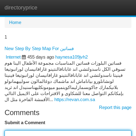
directoryprice
Togg
navi
Home
1
New Step By Step Map For فساتين
Internet
455 days ago
haynesa109jvh2
فساتين البلوزات فساتين المناسبات مجموعة الأطفال الينا هوم
تسوقي الكل ناسدولتشي اند غابانافالنتينو غارافانيسان لورانبوتيغا
فينيتا ناسدولتشي اند غابانافالنتينو غارافانيسان لورانبوتيغا فينيتا
لونشانلورو بياناماش اند ماشماك دوغالمالون سولييهمانولو
بلانيكمارك جاكوبسمارليماكوينميو ميومونكليهناسنيدل اند ثريد
بإمكانكم التواصل معنا للشكاوى و الاقتراحات على الايميل التالي
الأقمشة الفاخرة مثل ال...
https://revan.com.sa
Report this page
Comments
Submit a Comment