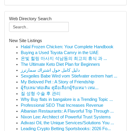
Web Directory Search
New Site Listings
Halal Frozen Chicken: Your Complete Handbook
Buying a Used Toyota Camry in the UAE
온빛 힐링 마사지 석남동의 최고의 휴식 과 ...
The Ultimate Keto Diet Plan for Beginners
دليل كامل حول اشتراك سمارترز
Sexgeiles Babe Wird vom Stiefvater extrem hart ...
My Beloved Pet : A Story of Friendship
ผู้รับเหมาต่อเติม คู่มือเลือกผู้รับเหมา เหม...
질 성형 수술 후 관리
Why Buy flats in bangalore is a Trending Topic ...
Professional SEO That Increases Revenue
Albanian Restaurants: A Flavorful Trip Through ...
Nixon Lee: Architect of Powerful Trust Systems
Adivasi Oil, the Unique Services/Solutions You ...
Leading Crypto Betting Sportsbooks: 2026 Fo...