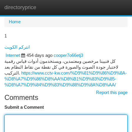
directoryprice
Togg
navi
Home
1
انتركم الكويت
Internet
454 days ago
cooper7o66etj3
كل فنيينا مرخصين ومعتمدين، ويستخدمون أدوات قياس رقمية
لاختبار جودة الصوت والصورة في كل نقطة من نقاط النظام بعد
التركيب.
https://www.cctv-kw.com/%D9%81%D9%86%D9%8A-
%D8%A7%D9%86%D8%AA%D8%B1%D9%83%D9%85-
%D8%A7%D9%84%D9%83%D9%88%D9%8A%D8%AA/
Report this page
Comments
Submit a Comment