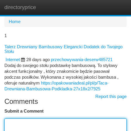
directoryprice
Togg
navi
Home
1
Talerz Drewniany Bambusowy Elegancki Dodatek do Twojego
Stołu
Internet
28 days ago
przechowywania-deserw485721
Dodaj do swojego stołu podstawkę bambusową. To stylowy
akcent funkcjonalny , który znakomicie będzie pasował
podczas posiłków. Wykonana z wysokiej jakości bambusa ,
oferuje naturalnym
https://opakowaniadeal.pl/pl/p/Taca-
Drewniana-Bambusowa-Podkladka-27x18x2/7925
Report this page
Comments
Submit a Comment