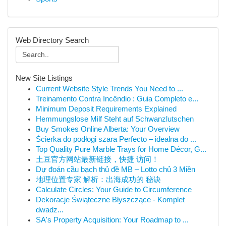
Web Directory Search
New Site Listings
Current Website Style Trends You Need to ...
Treinamento Contra Incêndio : Guia Completo e...
Minimum Deposit Requirements Explained
Hemmungslose Milf Steht auf Schwanzlutschen
Buy Smokes Online Alberta: Your Overview
Ścierka do podłogi szara Perfecto – idealna do ...
Top Quality Pure Marble Trays for Home Décor, G...
土豆官方网站最新链接，快捷 访问！
Dự đoán cầu bạch thủ đề MB – Lotto chủ 3 Miền
地理位置专家 解析：出海成功的 秘诀
Calculate Circles: Your Guide to Circumference
Dekoracje Świąteczne Błyszczące - Komplet
dwadz...
SA's Property Acquisition: Your Roadmap to ...